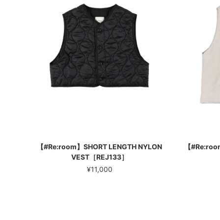
【#Re:room】SHORT LENGTH NYLON
【#Re:roo
VEST［REJ133］
¥11,000