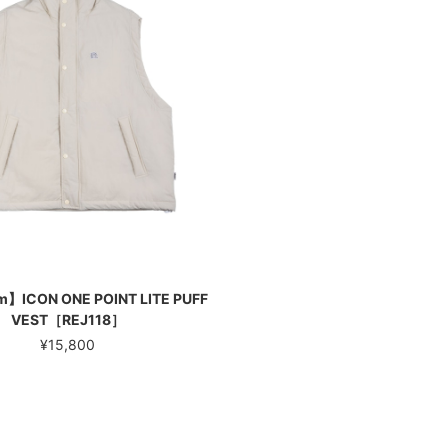
m】ICON ONE POINT LITE PUFF
VEST［REJ118］
¥15,800