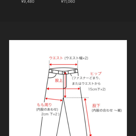
¥9,480
¥11,060