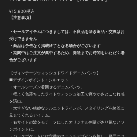
¥15,800
税込
【注意事項】
・セールアイテムにつきましては、不良品を除き返品・交換はお
受けできません
・商品は予告なく掲載終了となる場合がございます
・期間中はご注文が集中するため、発送までお時間をいただく場
合がございます
【ヴィンテージウォッシュドワイドデニムパンツ】
■デザインポイント・シルエット
・オールシーズン着回せるデニムパンツ。
・程よく色落ちしたライトウォッシュ加工で爽やかさとこなれ感
を演出。
・太すぎない絶妙なシルエットラインが、スタイリングを綺麗に
見せてくれるアイテム。
・右サイドの波をモチーフにしたオリジナル刺繍がさり気ないワ
ンポイントに。
・バックポケットには定番のステッチデザインを施し、腰元には