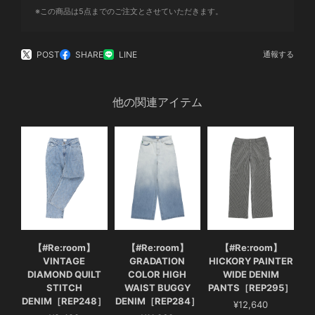
※この商品は5点までのご注文とさせていただきます。
POST
SHARE
LINE
通報する
他の関連アイテム
【#Re:room】
【#Re:room】
【#Re:room】
VINTAGE
GRADATION
HICKORY PAINTER
DIAMOND QUILT
COLOR HIGH
WIDE DENIM
STITCH
WAIST BUGGY
PANTS［REP295］
DENIM［REP248］
DENIM［REP284］
¥12,640