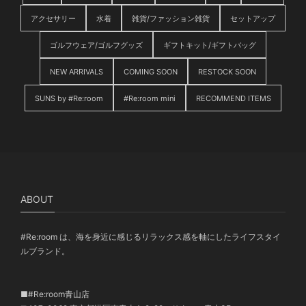
アクセサリー
水着
雑貨/ファッション雑貨
セットアップ
ゴルフウェア/ゴルフグッズ
ギフトキット/ギフトバッグ
NEW ARRIVALS
COMING SOON
RESTOCK SOON
SUNS by #Re:room
#Re:room mini
RECOMMEND ITEMS
ABOUT
#Re:room は、海を身近に感じるリラックス感を軸にしたライフスタイ
ルブランド。
■#Re:room青山店