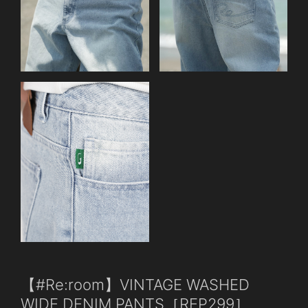
【#Re:room】VINTAGE WASHED
WIDE DENIM PANTS［REP299］