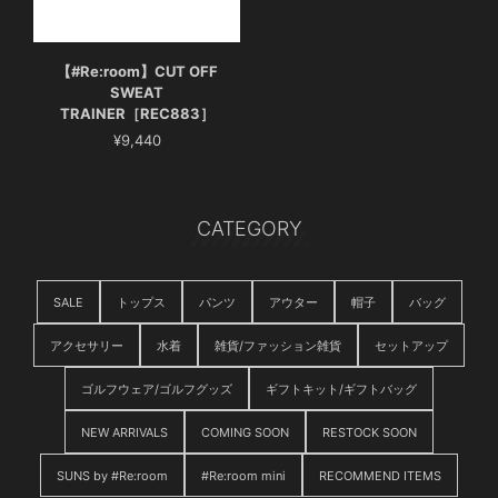
【#Re:room】CUT OFF
SWEAT
TRAINER［REC883］
¥9,440
CATEGORY
SALE
トップス
パンツ
アウター
帽子
バッグ
アクセサリー
水着
雑貨/ファッション雑貨
セットアップ
ゴルフウェア/ゴルフグッズ
ギフトキット/ギフトバッグ
NEW ARRIVALS
COMING SOON
RESTOCK SOON
SUNS by #Re:room
#Re:room mini
RECOMMEND ITEMS