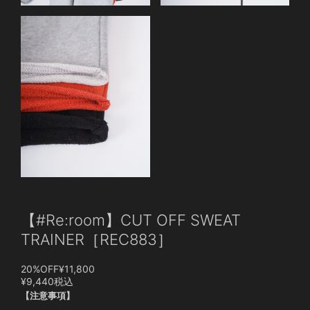
【#Re:room】CUT OFF SWEAT
TRAINER［REC883］
20%OFF
¥11,800
¥9,440
税込
【注意事項】