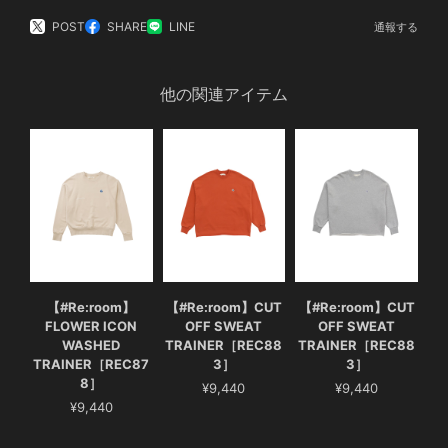
POST
SHARE
LINE
通報する
他の関連アイテム
【#Re:room】
【#Re:room】CUT
【#Re:room】CUT
FLOWER ICON
OFF SWEAT
OFF SWEAT
WASHED
TRAINER［REC88
TRAINER［REC88
TRAINER［REC87
3］
3］
8］
¥9,440
¥9,440
¥9,440