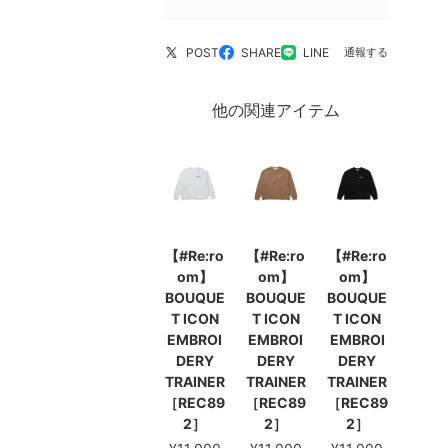
POST
SHARE
LINE
通報する
他の関連アイテム
【#Re:ro
【#Re:ro
【#Re:ro
om】
om】
om】
BOUQUE
BOUQUE
BOUQUE
T ICON
T ICON
T ICON
EMBROI
EMBROI
EMBROI
DERY
DERY
DERY
TRAINER
TRAINER
TRAINER
［REC89
［REC89
［REC89
2］
2］
2］