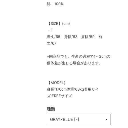
綿 100%
【SIZE】(cm)
・F
着丈/65 身幅/63 肩幅/59 袖
丈/67
※同商品でも、生産の過程で1～2cmの
個体差が生じる場合があります。
【MODEL】
身長:170cm体重:63kg着用サイ
ズ:FREEサイズ
種類