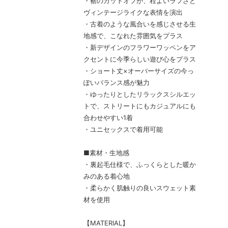
・裾のカットオフが、程よいラフさと
ヴィンテージライクな表情を演出
・古着のような風合いを感じさせる生
地感で、こなれた雰囲気をプラス
・新デザインのフラワーワッペンをア
クセントに今季らしい遊び心をプラス
・ショート丈×オーバーサイズの今っ
ぽいバランス感が魅力
・ゆったりとしたリラックスシルエッ
トで、ストリートにもカジュアルにも
合わせやすい1着
・ユニセックスで着用可能
■素材・生地感
・裏起毛仕様で、ふっくらとした暖か
みのある着心地
・柔らかく肌触りの良いスウェット素
材を使用
【MATERIAL】