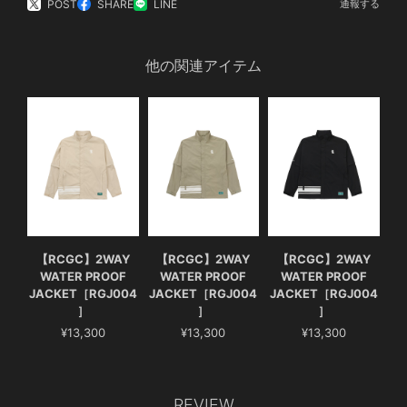
POST
SHARE
LINE
通報する
他の関連アイテム
【RCGC】2WAY
【RCGC】2WAY
【RCGC】2WAY
WATER PROOF
WATER PROOF
WATER PROOF
JACKET［RGJ004
JACKET［RGJ004
JACKET［RGJ004
］
］
］
¥13,300
¥13,300
¥13,300
REVIEW