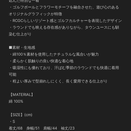
込んだ特別な一着
・ゴルフボールとフラワーモチーフを融合させた、遊び心のある
オリジナルグラフィックが特徴
・RCGCらしいリゾート感とゴルフカルチャーを表現したデザイン
・ラウンドでも映える存在感がありながら、タウンユースにも馴
染む仕上がり
■素材・生地感
・綿100％素材を使用したナチュラルな風合いが魅力
・柔らかく肌触りの良い快適な着心地
・吸湿性にも優れており、汗ばむ季節のラウンドでも快適に着用
可能
・程よい厚みで型崩れしにくく、長く愛用できる仕上がり
【MATERIAL】
綿 100%
【SIZE】(cm)
・S
着丈/68 身幅/51 肩幅/44 袖丈/23