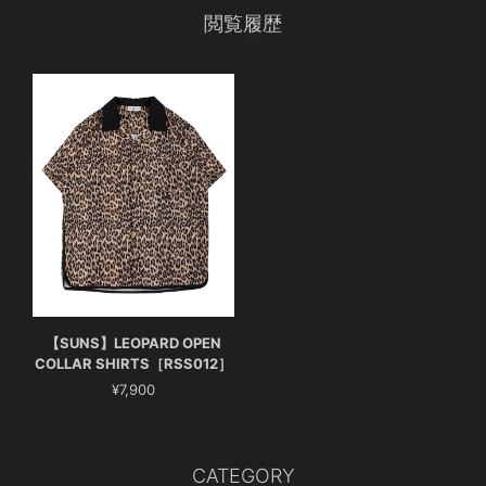
閲覧履歴
【SUNS】LEOPARD OPEN
COLLAR SHIRTS［RSS012］
¥7,900
CATEGORY