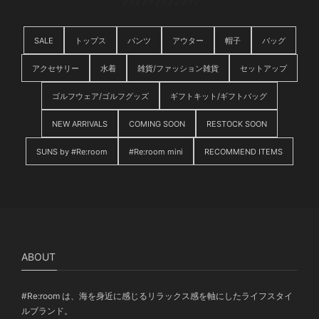
SALE
トップス
パンツ
アウター
帽子
バッグ
アクセサリー
水着
雑貨/ファッション雑貨
セットアップ
ゴルフウェア/ゴルフグッズ
ギフトキット/ギフトバッグ
NEW ARRIVALS
COMING SOON
RESTOCK SOON
SUNS by #Re:room
#Re:room mini
RECOMMEND ITEMS
ABOUT
#Re:room は、海を身近に感じるリラックス感を軸にしたライフスタイ
ルブランド。