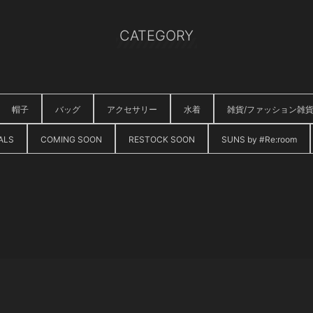
CATEGORY
帽子
バッグ
アクセサリー
水着
雑貨/ファッション雑
ALS
COMING SOON
RESTOCK SOON
SUNS by #Re:room