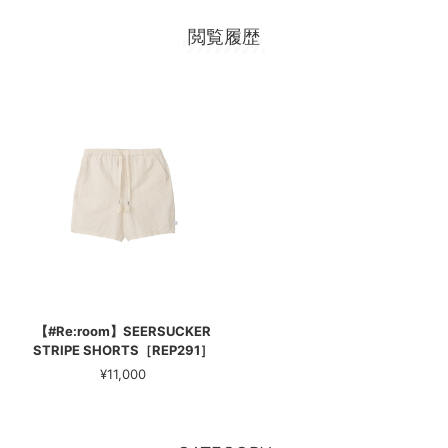
閲覧履歴
【#Re:room】SEERSUCKER
STRIPE SHORTS［REP291］
¥11,000