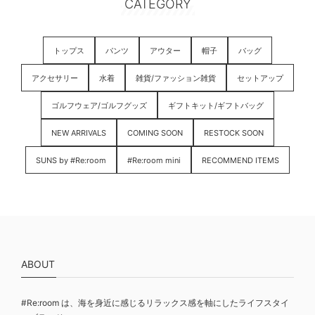
CATEGORY
トップス
パンツ
アウター
帽子
バッグ
アクセサリー
水着
雑貨/ファッション雑貨
セットアップ
ゴルフウェア/ゴルフグッズ
ギフトキット/ギフトバッグ
NEW ARRIVALS
COMING SOON
RESTOCK SOON
SUNS by #Re:room
#Re:room mini
RECOMMEND ITEMS
ABOUT
#Re:room は、海を身近に感じるリラックス感を軸にしたライフスタイ