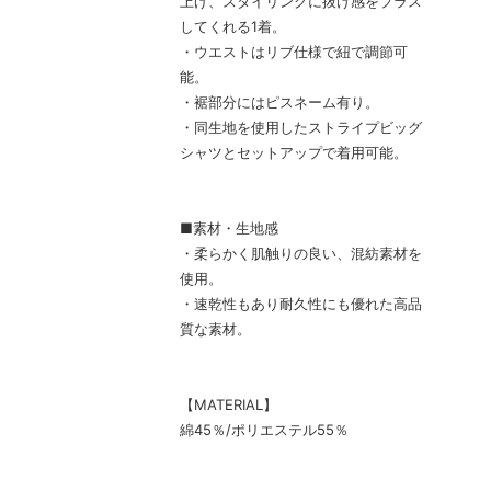
上げ、スタイリングに抜け感をプラス
してくれる1着。
・ウエストはリブ仕様で紐で調節可
能。
・裾部分にはピスネーム有り。
・同生地を使用したストライプビッグ
シャツとセットアップで着用可能。
■素材・生地感
・柔らかく肌触りの良い、混紡素材を
使用。
・速乾性もあり耐久性にも優れた高品
質な素材。
【MATERIAL】
綿45％/ポリエステル55％