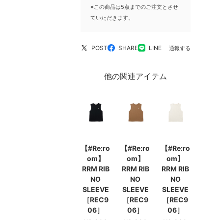
※この商品は5点までのご注文とさせ
ていただきます。
POST
SHARE
LINE
通報する
他の関連アイテム
【#Re:ro
【#Re:ro
【#Re:ro
om】
om】
om】
RRM RIB
RRM RIB
RRM RIB
NO
NO
NO
SLEEVE
SLEEVE
SLEEVE
［REC9
［REC9
［REC9
06］
06］
06］