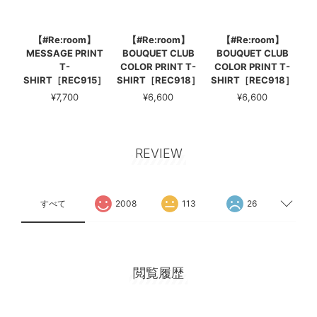
【#Re:room】
【#Re:room】
【#Re:room】
MESSAGE PRINT
BOUQUET CLUB
BOUQUET CLUB
T-
COLOR PRINT T-
COLOR PRINT T-
SHIRT［REC915］
SHIRT［REC918］
SHIRT［REC918］
¥7,700
¥6,600
¥6,600
REVIEW
すべて
2008
113
26
閲覧履歴