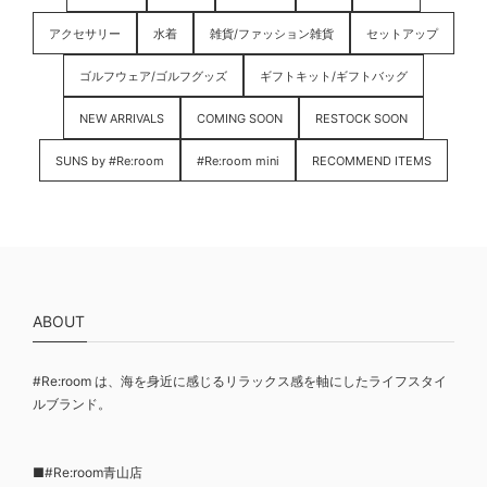
アクセサリー
水着
雑貨/ファッション雑貨
セットアップ
ゴルフウェア/ゴルフグッズ
ギフトキット/ギフトバッグ
NEW ARRIVALS
COMING SOON
RESTOCK SOON
SUNS by #Re:room
#Re:room mini
RECOMMEND ITEMS
ABOUT
#Re:room は、海を身近に感じるリラックス感を軸にしたライフスタイ
ルブランド。
■#Re:room青山店