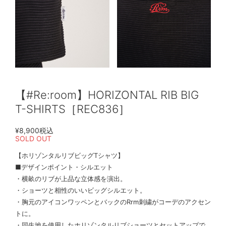
【#Re:room】HORIZONTAL RIB BIG
T-SHIRTS［REC836］
¥8,900
税込
SOLD OUT
【ホリゾンタルリブビッグTシャツ】
■デザインポイント・シルエット
・横畝のリブが上品な立体感を演出。
・ショーツと相性のいいビッグシルエット。
・胸元のアイコンワッペンとバックのRrm刺繍がコーデのアクセン
トに。
・同生地を使用したホリゾンタルリブショーツとセットアップで