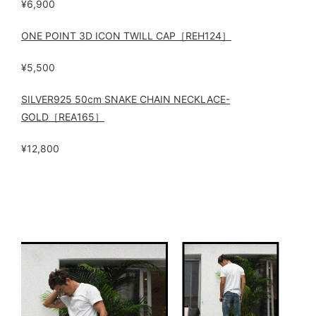
¥6,900
ONE POINT 3D ICON TWILL CAP［REH124］
¥5,500
SILVER925 50cm SNAKE CHAIN NECKLACE-
GOLD［REA165］
¥12,800