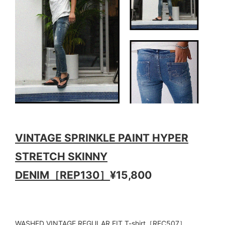
VINTAGE SPRINKLE PAINT HYPER
STRETCH SKINNY
DENIM［REP130］
¥15,800
WASHED VINTAGE REGULAR FIT T-shirt［REC507］