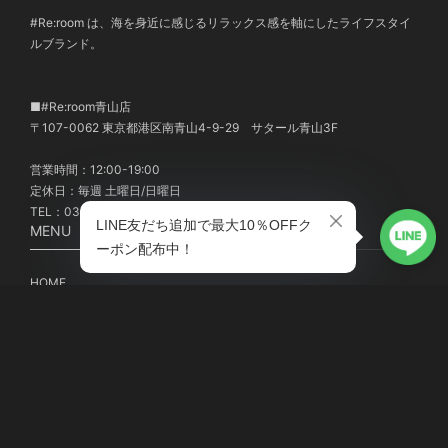
#Re:room は、海を身近に感じるリラックス感を軸にしたライフスタイ
ルブランド。
■#Re:room青山店
〒107-0062 東京都港区南青山4-9-29 サタール青山3F
営業時間：12:00-19:00
定休日：毎週 土曜日/日曜日
TEL：03-6438-9571
MENU
HOME
ABOUT
TOPICS
#Re:room MEMBER'S
登録する
MYPAGE / ログイン
商品のお届けについて
返品・交換について
お問い合わせ