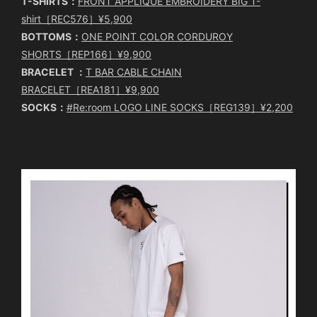
T-SHIRTS：
FRONT APPLIQUE EMBROIDERY BIG T-
shirt［REC576］¥5,900
BOTTOMS：
ONE POINT COLOR CORDUROY
SHORTS［REP166］¥9,900
BRACELET ：
T BAR CABLE CHAIN
BRACELET［REA181］¥9,900
SOCKS：
#Re:room LOGO LINE SOCKS［REG139］¥2,200