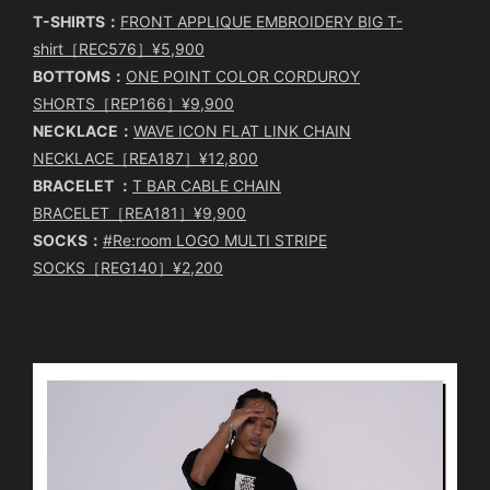
T-SHIRTS：
FRONT APPLIQUE EMBROIDERY BIG T-
shirt［REC576］¥5,900
BOTTOMS：
ONE POINT COLOR CORDUROY
SHORTS［REP166］¥9,900
NECKLACE：
WAVE ICON FLAT LINK CHAIN
NECKLACE［REA187］¥12,800
BRACELET ：
T BAR CABLE CHAIN
BRACELET［REA181］¥9,900
SOCKS：
#Re:room LOGO MULTI STRIPE
SOCKS［REG140］¥2,200