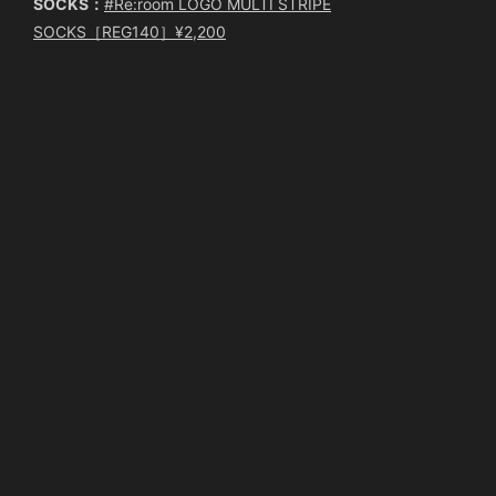
SOCKS：
#Re:room LOGO MULTI STRIPE
SOCKS［REG140］¥2,200