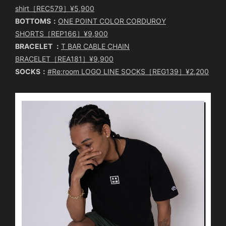
shirt［REC579］¥5,900
BOTTOMS：
ONE POINT COLOR CORDUROY
SHORTS［REP166］¥9,900
BRACELET ：
T BAR CABLE CHAIN
BRACELET［REA181］¥9,900
SOCKS：
#Re:room LOGO LINE SOCKS［REG139］¥2,200