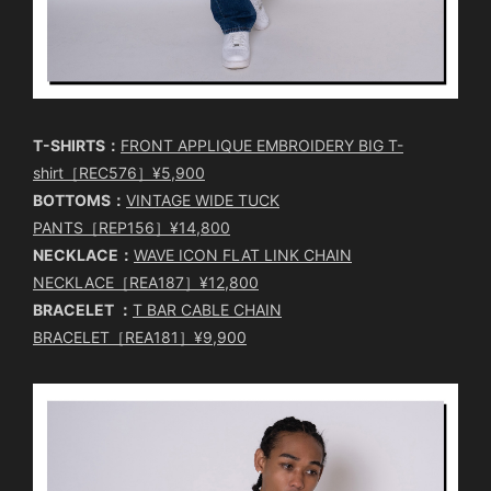
T-SHIRTS：
FRONT APPLIQUE EMBROIDERY BIG T-
shirt［REC576］¥5,900
BOTTOMS：
VINTAGE WIDE TUCK
PANTS［REP156］¥14,800
NECKLACE：
WAVE ICON FLAT LINK CHAIN
NECKLACE［REA187］¥12,800
BRACELET ：
T BAR CABLE CHAIN
BRACELET［REA181］¥9,900