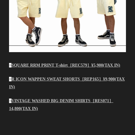
■
SQUARE RRM PRINT T-shirt［REC579］¥5,900(TAX IN)
■
R ICON WAPPEN SWEAT SHORTS［REP165］¥9,900(TAX
IN)
■
VINTAGE WASHED BIG DENIM SHIRTS［RES071］
14,800(TAX IN)