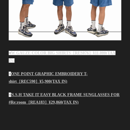
■
W GAUZE COLOR BIG SHIRTS［RES076］¥11,000(TAX
IN)
■
ONE POINT GRAPHIC EMBROIDERY T-
shirt［REC590］¥5,900(TAX IN)
■
N.S.H TAKE IT EASY BLACK FRAME SUNGLASSES FOR
#Re:room［REA183］¥29,860(TAX IN)