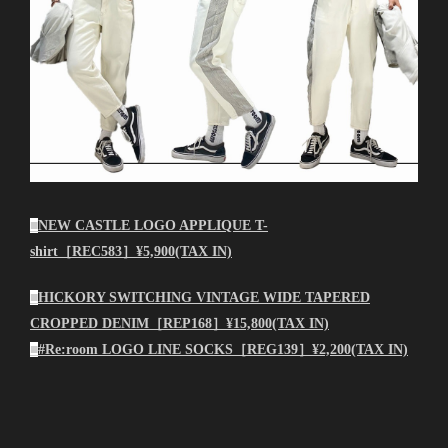
■
NEW CASTLE LOGO APPLIQUE T-
shirt［REC583］¥5,900(TAX IN)
■
HICKORY SWITCHING VINTAGE WIDE TAPERED
CROPPED DENIM［REP168］¥15,800(TAX IN)
■
#Re:room LOGO LINE SOCKS［REG139］¥2,200(TAX IN)