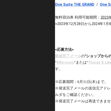
One Suite THE GRAND
/
One S
無料宿泊券 利用可能期間：
202
※2023年12月28日から2024年1月
<応募方法>
発送完了メール
の
"ショップから
#Re:room
Things S Lik
"
"または"
す。
※応募期間：
8月31日(木)まで。
※発送完了
メールの送信元アドレ
ルダをご確認ください。
※発送完了メールは再送できませ