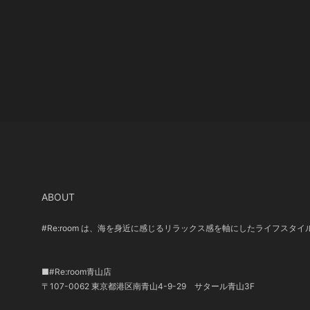
ABOUT
#Re:room は、海を身近に感じるリラックス感を軸にしたライフスタ
■#Re:room青山店
〒107-0062 東京都港区南青山4-9-29 サタール青山3F