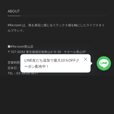
ABOUT
#Re:room は、海を身近に感じるリラックス感を軸にしたライフスタイ
ルブランド。
■#Re:room青山店
〒107-0062 東京都港区南青山4-9-29 サタール青山3F
営業時間：12:00-19:00
定休日：毎週 土曜日/日曜日
TEL：03-6438-9571
MENU
HOME
ABOUT
TOPICS
#Re:room MEMBER'S
登録する