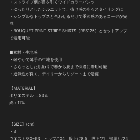
・ストライプ柄が目を引くワイドカラーパンツ
・ゆったりとしたシルエットで、抜け感のあるスタイリングに
・シンプルなトップスと合わせるだけで季節感のあるコーデが完
成
・BOUQUET PRINT STRIPE SHIRTS［RES125］とセットアップ
で着用可能
■素材・生地感
・軽やかで薄手の生地を使用
・さらっとした肌触りで春から夏まで快適に着用可能
・通気性が良く、デイリーからリゾートまで活躍
【MATERIAL】
ポリエステル ：83％
綿：17%
【SIZE】(cm)
・S
ウエスト/80~93 ヒップ/104 股上/28.5 股下/71 裾周り/24