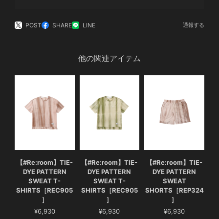
POST
SHARE
LINE
通報する
他の関連アイテム
【#Re:room】TIE-
【#Re:room】TIE-
【#Re:room】TIE-
DYE PATTERN
DYE PATTERN
DYE PATTERN
SWEAT T-
SWEAT T-
SWEAT
SHIRTS［REC905
SHIRTS［REC905
SHORTS［REP324
］
］
］
¥6,930
¥6,930
¥6,930