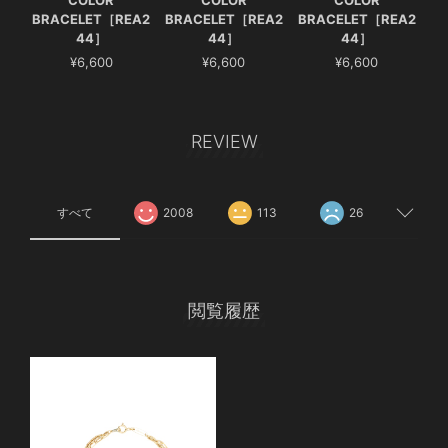
BRACELET［REA2
BRACELET［REA2
BRACELET［REA2
44］
44］
44］
¥6,600
¥6,600
¥6,600
REVIEW
すべて
2008
113
26
閲覧履歴