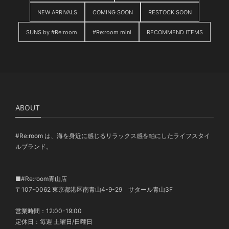
NEW ARRIVALS
COMING SOON
RESTOCK SOON
SUNS by #Re:room
#Re:room mini
RECOMMEND ITEMS
ABOUT
#Re:room は、海を身近に感じるリラックス感を軸にしたライフスタイ
ルブランド。
■#Re:room青山店
〒107-0062 東京都港区南青山4-9-29 サタール青山3F
営業時間：12:00-19:00
定休日：毎週 土曜日/日曜日