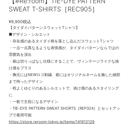
【#Re:room】TIE-DYE PATTERN
SWEAT T-SHIRTS［REC905］
¥9,900
税込
【ダイダイパターンスウェットTシャツ】
■デザイン・シルエット
・存在感のあるタイダイ柄を落とし込んだスウェットTシャツ
・一点一点異なるような表情感が、タイダイパターンならではの
雰囲気を演出
・裾は切りっぱなし仕様にすることで、ヴィンテージライクな抜
け感をプラス
・胸元にはNEWロゴ刺繍、裾にはオリジナルネームを施した細部
まで拘ったデザイン
・程よくゆとりのあるシルエットで、抜け感のあるスタイリング
に
・一枚で主役になるデザイン
・TIE-DYE PATTERN SWEAT SHORTS［REP324］とセットアッ
プで着用可能
https://store.reroom-tokyo.jp/items/141612129