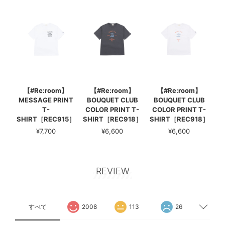
【#Re:room】
【#Re:room】
【#Re:room】
MESSAGE PRINT
BOUQUET CLUB
BOUQUET CLUB
T-
COLOR PRINT T-
COLOR PRINT T-
SHIRT［REC915］
SHIRT［REC918］
SHIRT［REC918］
¥7,700
¥6,600
¥6,600
REVIEW
すべて
2008
113
26