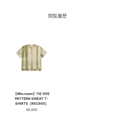
閲覧履歴
【#Re:room】TIE-DYE
PATTERN SWEAT T-
SHIRTS［REC905］
¥9,900