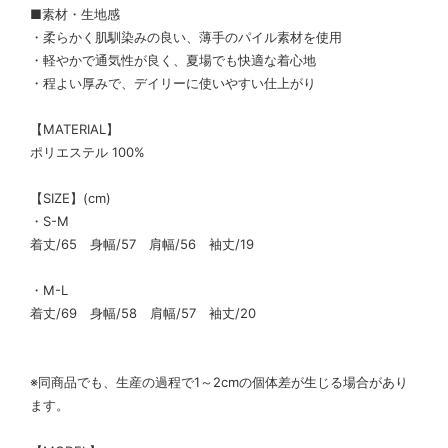
■素材・生地感
・柔らかく肌馴染みの良い、薄手のパイル素材を使用
・軽やかで通気性が良く、夏場でも快適な着心地
・程よい厚みで、デイリーに使いやすい仕上がり
【MATERIAL】
ポリエステル 100%
【SIZE】(cm)
・S-M
着丈/65 身幅/57 肩幅/56 袖丈/19
・M-L
着丈/69 身幅/58 肩幅/57 袖丈/20
※同商品でも、生産の過程で1～2cmの個体差が生じる場合があり
ます。