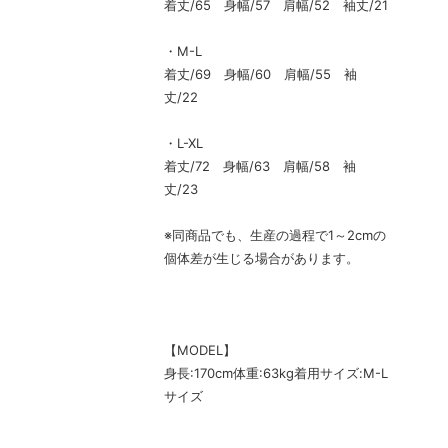
着丈/65 身幅/57 肩幅/52 袖丈/21
・M-L
着丈/69 身幅/60 肩幅/55 袖
丈/22
・L-XL
着丈/72 身幅/63 肩幅/58 袖
丈/23
※同商品でも、生産の過程で1～2cmの
個体差が生じる場合があります。
【MODEL】
身長:170cm体重:63kg着用サイズ:M-L
サイズ