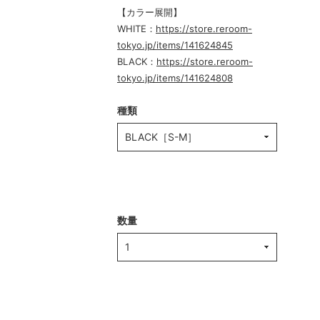
【カラー展開】
WHITE：
https://store.reroom-
tokyo.jp/items/141624845
BLACK：
https://store.reroom-
tokyo.jp/items/141624808
種類
数量