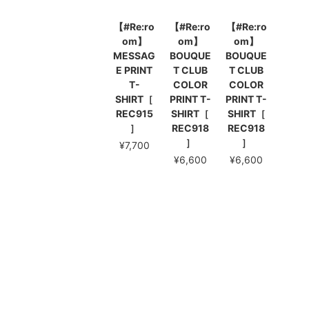
【#Re:ro
【#Re:ro
【#Re:ro
om】
om】
om】
MESSAG
BOUQUE
BOUQUE
E PRINT
T CLUB
T CLUB
T-
COLOR
COLOR
SHIRT［
PRINT T-
PRINT T-
REC915
SHIRT［
SHIRT［
］
REC918
REC918
］
］
¥7,700
¥6,600
¥6,600