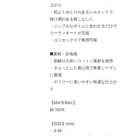
上がり
・程よくゆとりのあるシルエットで、
抜け感のある着こなしに
・シンプルなボトムと合わせるだけで
コーディネートが完成
・ユニセックスで着用可能
■素材・生地感
・肌触りの良いコットン素材を使用
・さらっとした着心地で春夏シーズン
に最適
・デイリーに使いやすい快適な仕上が
り
【MATERIAL】
綿 100%
【SIZE】(cm)
・S-M