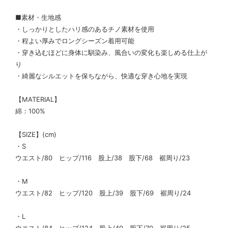
■素材・生地感
・しっかりとしたハリ感のあるチノ素材を使用
・程よい厚みでロングシーズン着用可能
・穿き込むほどに身体に馴染み、風合いの変化も楽しめる仕上が
り
・綺麗なシルエットを保ちながら、快適な穿き心地を実現
【MATERIAL】
綿：100%
【SIZE】(cm)
・S
ウエスト/80 ヒップ/116 股上/38 股下/68 裾周り/23
・M
ウエスト/82 ヒップ/120 股上/39 股下/69 裾周り/24
・L