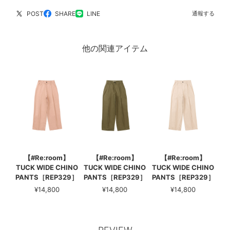
POST
SHARE
LINE
通報する
他の関連アイテム
【#Re:room】
【#Re:room】
【#Re:room】
TUCK WIDE CHINO
TUCK WIDE CHINO
TUCK WIDE CHINO
PANTS［REP329］
PANTS［REP329］
PANTS［REP329］
¥14,800
¥14,800
¥14,800