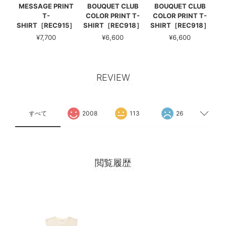
MESSAGE PRINT
BOUQUET CLUB
BOUQUET CLUB
T-
COLOR PRINT T-
COLOR PRINT T-
SHIRT［REC915］
SHIRT［REC918］
SHIRT［REC918］
¥7,700
¥6,600
¥6,600
REVIEW
すべて
2008
113
26
閲覧履歴