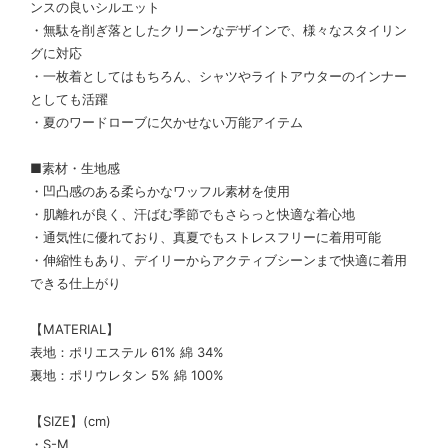
ンスの良いシルエット
・無駄を削ぎ落としたクリーンなデザインで、様々なスタイリン
グに対応
・一枚着としてはもちろん、シャツやライトアウターのインナー
としても活躍
・夏のワードローブに欠かせない万能アイテム
■素材・生地感
・凹凸感のある柔らかなワッフル素材を使用
・肌離れが良く、汗ばむ季節でもさらっと快適な着心地
・通気性に優れており、真夏でもストレスフリーに着用可能
・伸縮性もあり、デイリーからアクティブシーンまで快適に着用
できる仕上がり
【MATERIAL】
表地：ポリエステル 61% 綿 34%
裏地：ポリウレタン 5% 綿 100%
【SIZE】(cm)
・S-M