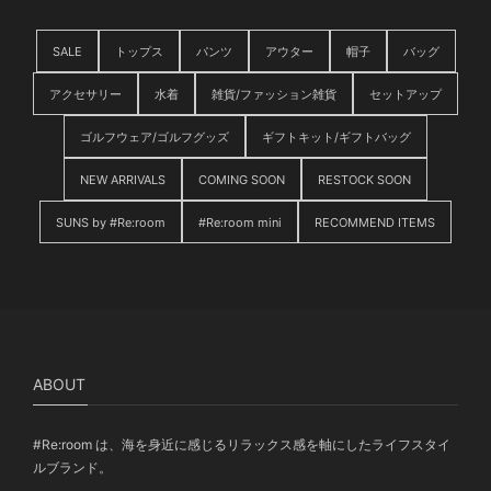
SALE
トップス
パンツ
アウター
帽子
バッグ
アクセサリー
水着
雑貨/ファッション雑貨
セットアップ
ゴルフウェア/ゴルフグッズ
ギフトキット/ギフトバッグ
NEW ARRIVALS
COMING SOON
RESTOCK SOON
SUNS by #Re:room
#Re:room mini
RECOMMEND ITEMS
ABOUT
#Re:room は、海を身近に感じるリラックス感を軸にしたライフスタイ
ルブランド。