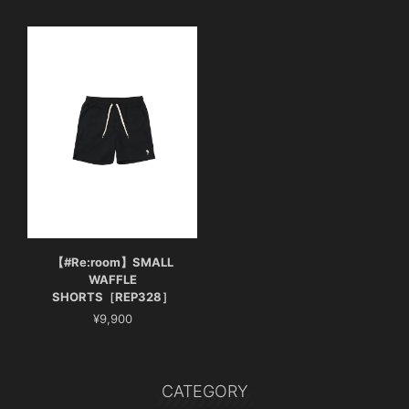
【#Re:room】SMALL
WAFFLE
SHORTS［REP328］
¥9,900
CATEGORY