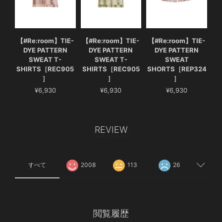
【#Re:room】TIE-
【#Re:room】TIE-
【#Re:room】TIE-
DYE PATTERN
DYE PATTERN
DYE PATTERN
SWEAT T-
SWEAT T-
SWEAT
SHIRTS［REC905
SHIRTS［REC905
SHORTS［REP324
］
］
］
¥6,930
¥6,930
¥6,930
REVIEW
すべて
2008
113
26
閲覧履歴