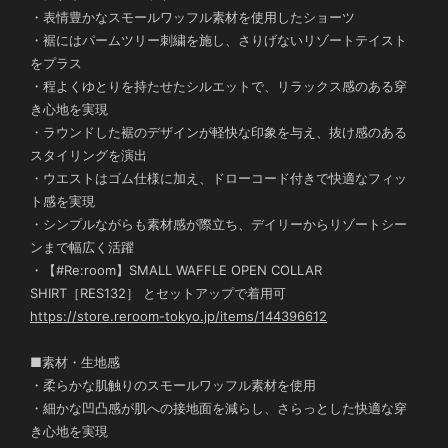
・表情豊かなスモールワッフル素材を使用したショーツ
・裾にはパームツリー刺繍を施し、さりげないリゾートテイスト
をプラス
・程よくゆとりを持たせたシルエットで、リラックス感のある穿
き心地を実現
・ラウンドした裾のデザインが軽快な印象を与え、抜け感のある
スタイリングを演出
・ウエストはゴム仕様に加え、ドローコード付きで快適なフィッ
ト感を実現
・シンプルながらも素材感が際立ち、デイリーからリゾートシー
ンまで幅広く活躍
・【#Re:room】SMALL WAFFLE OPEN COLLAR
SHIRT［RES132］ とセットアップで着用可
https://store.reroom-tokyo.jp/items/144396612
■素材・生地感
・柔らかな肌触りのスモールワッフル素材を使用
・細かな凹凸感が肌への接地面を減らし、さらっとした快適な穿
き心地を実現