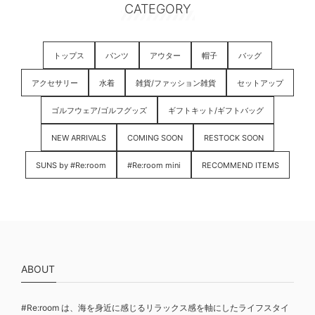
CATEGORY
トップス
パンツ
アウター
帽子
バッグ
アクセサリー
水着
雑貨/ファッション雑貨
セットアップ
ゴルフウェア/ゴルフグッズ
ギフトキット/ギフトバッグ
NEW ARRIVALS
COMING SOON
RESTOCK SOON
SUNS by #Re:room
#Re:room mini
RECOMMEND ITEMS
ABOUT
#Re:room は、海を身近に感じるリラックス感を軸にしたライフスタイ