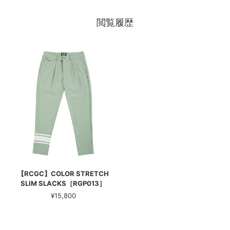
閲覧履歴
【RCGC】COLOR STRETCH
SLIM SLACKS［RGP013］
¥15,800