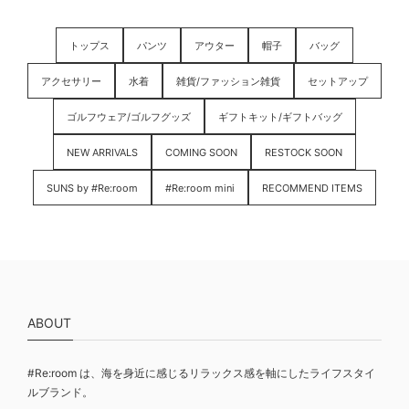
トップス
パンツ
アウター
帽子
バッグ
アクセサリー
水着
雑貨/ファッション雑貨
セットアップ
ゴルフウェア/ゴルフグッズ
ギフトキット/ギフトバッグ
NEW ARRIVALS
COMING SOON
RESTOCK SOON
SUNS by #Re:room
#Re:room mini
RECOMMEND ITEMS
ABOUT
#Re:room は、海を身近に感じるリラックス感を軸にしたライフスタイ
ルブランド。