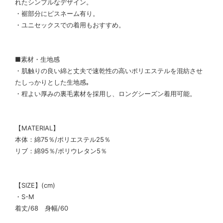
れたシンプルなデザイン。
・裾部分にピスネーム有り。
・ユニセックスでの着用もおすすめ。
■素材・生地感
・肌触りの良い綿と丈夫で速乾性の高いポリエステルを混紡させ
たしっかりとした生地感｡
・程よい厚みの裏毛素材を採用し、ロングシーズン着用可能。
【MATERIAL】
本体：綿75％/ポリエステル25％
リブ：綿95％/ポリウレタン5％
【SIZE】(cm)
・S-M
着丈/68 身幅/60