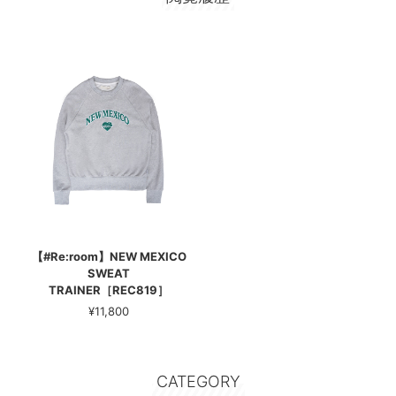
【#Re:room】NEW MEXICO
SWEAT
TRAINER［REC819］
¥11,800
CATEGORY