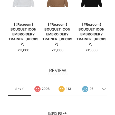
【#Re:room】
【#Re:room】
【#Re:room】
BOUQUET ICON
BOUQUET ICON
BOUQUET ICON
EMBROIDERY
EMBROIDERY
EMBROIDERY
TRAINER［REC89
TRAINER［REC89
TRAINER［REC89
2］
2］
2］
¥11,000
¥11,000
¥11,000
REVIEW
すべて
2008
113
26
閲覧履歴